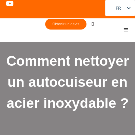
FR
EN
Obtenir un devis
DE
PT
ES
Comment nettoyer
RU
JA
un autocuiseur en
KO
acier inoxydable ?