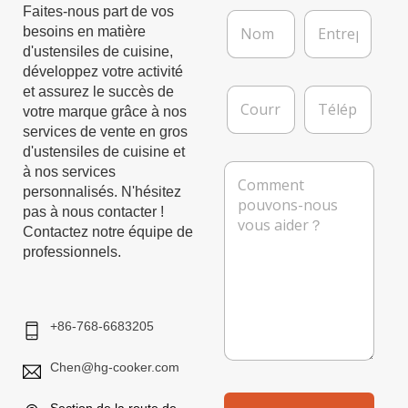
Faites-nous part de vos
N
E
besoins en matière
o
n
m
t
d'ustensiles de cuisine,
*
r
développez votre activité
e
C
T
et assurez le succès de
p
o
é
votre marque grâce à nos
r
u
l
services de vente en gros
i
r
é
d'ustensiles de cuisine et
s
r
p
M
e
à nos services
i
h
e
personnalisés. N'hésitez
e
o
s
pas à nous contacter !
l
n
s
*
e
Contactez notre équipe de
a
professionnels.
g
e
+86-768-6683205
Chen@hg-cooker.com
Section de la route de