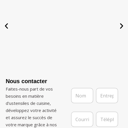
Nous contacter
Faites-nous part de vos
N
E
o
n
besoins en matière
m
t
d'ustensiles de cuisine,
*
r
développez votre activité
e
C
T
p
et assurez le succès de
o
é
r
votre marque grâce à nos
u
l