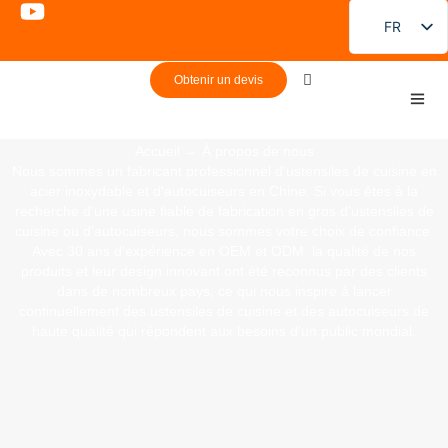
FR
EN
Obtenir un devis
DE
À propos de nous
PT
Accueil
→ À propos de nous
ES
Nous sommes un fabricant professionnel d'ustensiles de cuisine en
acier inoxydable et d'autocuiseurs en Chine. Si vous êtes à la
RU
recherche d'une usine fiable de fabrication en gros d'ustensiles de
JA
cuisine ou d'autocuiseurs, nous sommes votre choix de confiance.
Avec 30 ans d'expérience en OEM et ODM, la qualité de nos
KO
produits et leur design innovant ont été reconnus par des clients
dans de nombreux pays, ce qui nous inspire à lancer
continuellement des ustensiles de cuisine et des autocuiseurs de
haute qualité qui répondent aux besoins d'un public mondial.