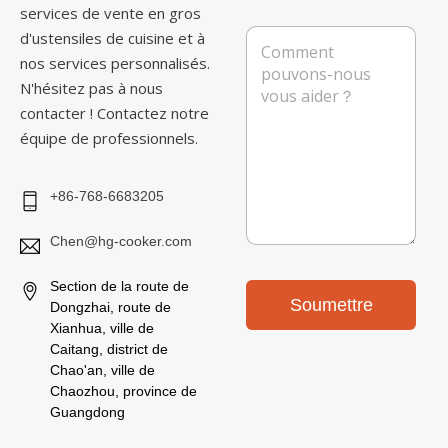
i
r
é
services de vente en gros
s
r
p
M
d'ustensiles de cuisine et à
e
i
h
e
nos services personnalisés.
e
o
s
l
n
N'hésitez pas à nous
s
*
e
a
contacter ! Contactez notre
g
équipe de professionnels.
e
+86-768-6683205
Chen@hg-cooker.com
Section de la route de
Soumettre
Dongzhai, route de
Xianhua, ville de
Caitang, district de
Chao'an, ville de
Chaozhou, province de
Guangdong