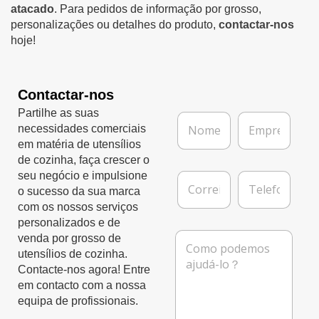
atacado
. Para pedidos de informação por grosso,
personalizações ou detalhes do produto,
contactar-nos
hoje!
Contactar-nos
Partilhe as suas
N
E
necessidades comerciais
o
m
m
p
em matéria de utensílios
e
r
de cozinha, faça crescer o
*
e
C
T
seu negócio e impulsione
s
o
e
o sucesso da sua marca
a
r
l
com os nossos serviços
r
e
personalizados e de
e
f
M
venda por grosso de
i
o
e
utensílios de cozinha.
o
n
n
Contacte-nos agora! Entre
e
e
s
l
em contacto com a nossa
a
e
equipa de profissionais.
g
t
e