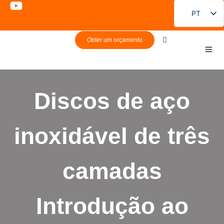
PT
EN
Obter um orçamento
FR
DE
ES
Discos de aço
RU
JA
inoxidável de três
KO
camadas
Introdução ao