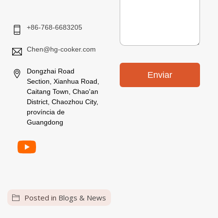
r
m
ó
n
+86-768-6683205
i
c
Chen@hg-cooker.com
o
*
Dongzhai Road
Enviar
Section, Xianhua Road,
Caitang Town, Chao'an
District, Chaozhou City,
província de
Guangdong
Posted in
Blogs & News