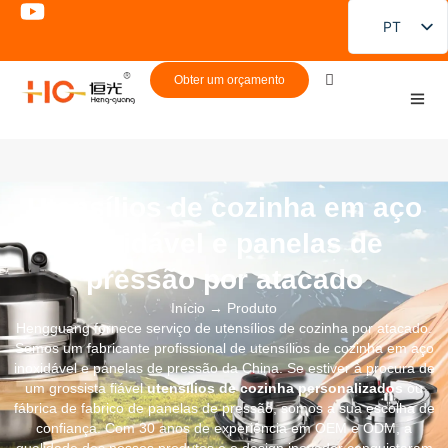
PT
EN
Obter um orçamento
FR
DE
ES
RU
Utensílios de cozinha em aço
JA
inoxidável e panelas de
KO
pressão por atacado
Início
→ Produto
Hengguang fornece serviço de utensílios de cozinha por atacado.
Somos um fabricante profissional de utensílios de cozinha em aço
inoxidável e panelas de pressão da China. Se estiver à procura de
um grossista fiável
utensílios de cozinha personalizados
ou
fábrica de fabrico de panelas de pressão, somos a sua escolha de
confiança. Com 30 anos de experiência em OEM e ODM, a