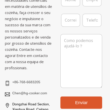
necessidades comerciais
m
p
em matéria de utensílios de
e
r
cozinha, faça crescer o seu
*
e
C
T
s
negócio e impulsione o
o
e
a
sucesso da sua marca com
r
l
r
e
os nossos serviços
e
f
M
personalizados e de venda
i
o
e
por grosso de utensílios de
o
n
n
e
e
cozinha. Contacte-nos
s
l
a
agora! Entre em contacto
e
g
com a nossa equipa de
t
e
r
profissionais.
m
ó
n
i
+86-768-6683205
c
o
Chen@hg-cooker.com
*
Enviar
Dongzhai Road Section,
Xianhua Road, Caitang