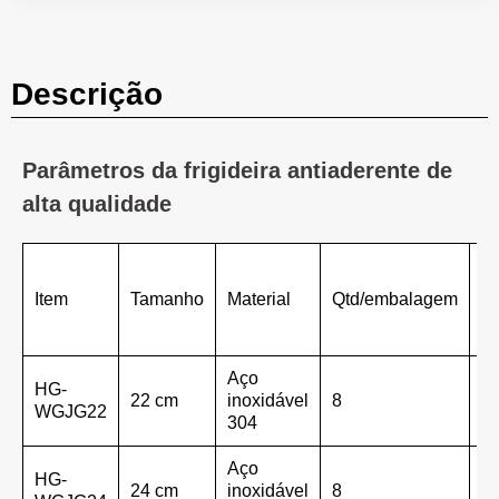
Descrição
Parâmetros da frigideira antiaderente de
alta qualidade
D
d
Item
Tamanho
Material
Qtd/embalagem
e
(c
Aço
HG-
22 cm
inoxidável
8
4
WGJG22
304
Aço
HG-
24 cm
inoxidável
8
4