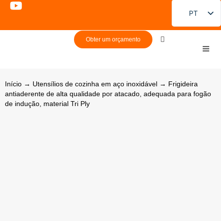
PT
EN
Obter um orçamento
FR
DE
ES
Início
→
Utensílios de cozinha em aço inoxidável
→ Frigideira
antiaderente de alta qualidade por atacado, adequada para fogão
RU
de indução, material Tri Ply
JA
KO