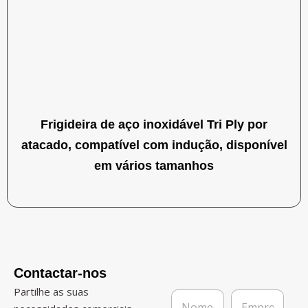
Frigideira de aço inoxidável Tri Ply por
atacado, compatível com indução, disponível
em vários tamanhos
Contactar-nos
Partilhe as suas
N
E
o
m