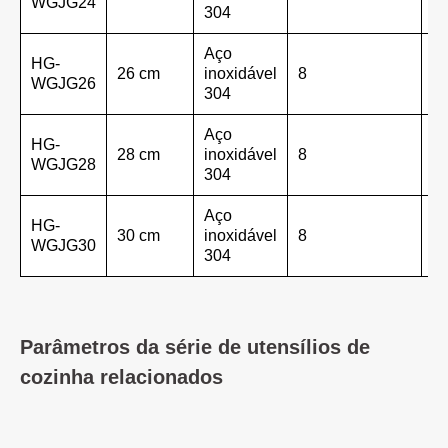
WGJG24
304
Aço
HG-
26 cm
inoxidável
8
4
WGJG26
304
Aço
HG-
28 cm
inoxidável
8
4
WGJG28
304
Aço
HG-
30 cm
inoxidável
8
5
WGJG30
304
Parâmetros da série de utensílios de
cozinha relacionados