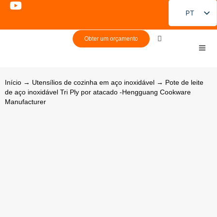
PT
EN
Obter um orçamento
FR
DE
ES
Início
→
Utensílios de cozinha em aço inoxidável
→ Pote de leite
de aço inoxidável Tri Ply por atacado -Hengguang Cookware
RU
Manufacturer
JA
KO