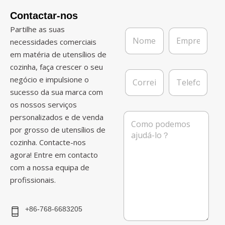
Contactar-nos
Partilhe as suas
N
E
o
m
necessidades comerciais
m
p
em matéria de utensílios de
e
r
cozinha, faça crescer o seu
*
e
C
T
s
negócio e impulsione o
o
e
a
sucesso da sua marca com
r
l
r
e
os nossos serviços
e
f
M
personalizados e de venda
i
o
e
por grosso de utensílios de
o
n
n
e
e
cozinha. Contacte-nos
s
l
a
agora! Entre em contacto
e
g
com a nossa equipa de
t
e
r
profissionais.
m
ó
n
i
+86-768-6683205
c