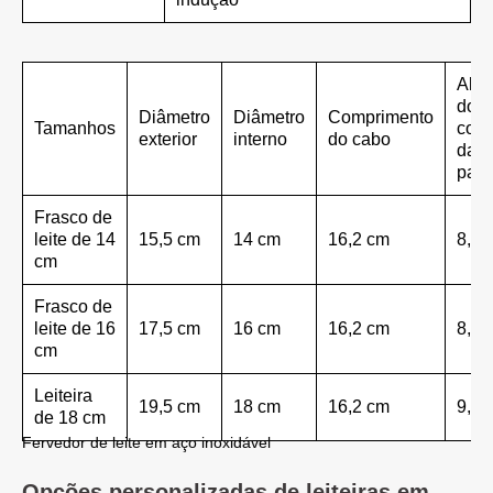
Altu
do
Diâmetro
Diâmetro
Comprimento
Tamanhos
corp
exterior
interno
do cabo
da
pane
Frasco de
leite de 14
15,5 cm
14 cm
16,2 cm
8,1 
cm
Frasco de
leite de 16
17,5 cm
16 cm
16,2 cm
8,3 
cm
Leiteira
19,5 cm
18 cm
16,2 cm
9,1 
de 18 cm
Fervedor de leite em aço inoxidável
Opções personalizadas de leiteiras em