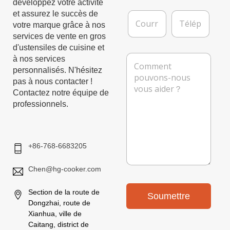
*
r
développez votre activité
e
C
T
et assurez le succès de
p
o
é
votre marque grâce à nos
r
u
l
services de vente en gros
i
r
é
d'ustensiles de cuisine et
s
r
p
M
e
à nos services
i
h
e
personnalisés. N'hésitez
e
o
s
pas à nous contacter !
l
n
s
*
e
Contactez notre équipe de
a
professionnels.
g
e
+86-768-6683205
Chen@hg-cooker.com
Section de la route de
Soumettre
Dongzhai, route de
Xianhua, ville de
Caitang, district de