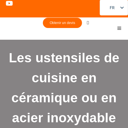
FR
EN
Obtenir un devis
DE
PT
ES
Les ustensiles de
RU
JA
cuisine en
KO
céramique ou en
acier inoxydable