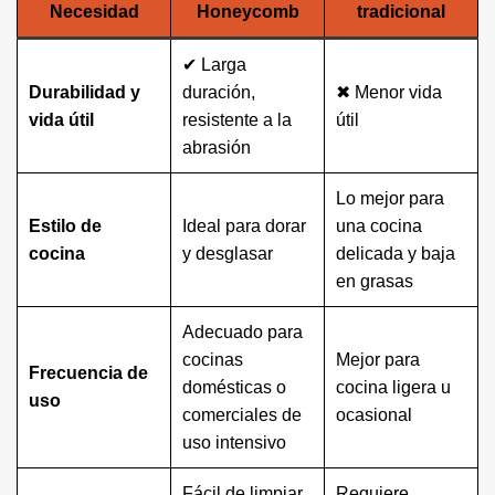
Necesidad
Honeycomb
tradicional
✔ Larga
Durabilidad y
duración,
✖ Menor vida
vida útil
resistente a la
útil
abrasión
Lo mejor para
Estilo de
Ideal para dorar
una cocina
cocina
y desglasar
delicada y baja
en grasas
Adecuado para
cocinas
Mejor para
Frecuencia de
domésticas o
cocina ligera u
uso
comerciales de
ocasional
uso intensivo
Fácil de limpiar,
Requiere