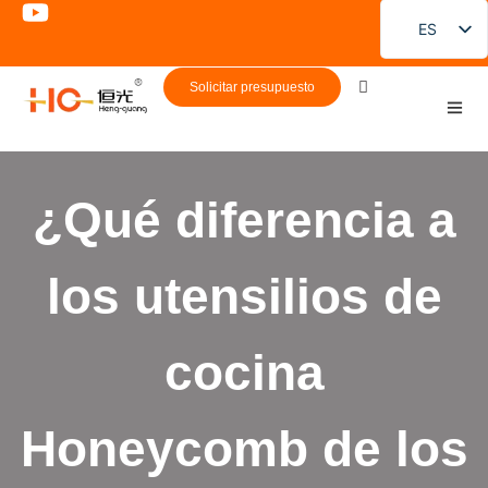
ES
EN
Solicitar presupuesto
FR
DE
PT
¿Qué diferencia a
RU
JA
los utensilios de
KO
cocina
Honeycomb de los