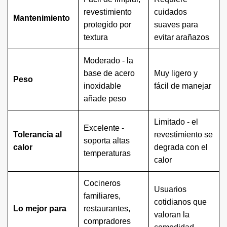
revestimiento
cuidados
Mantenimiento
protegido por
suaves para
textura
evitar arañazos
Moderado - la
base de acero
Muy ligero y
Peso
inoxidable
fácil de manejar
añade peso
Limitado - el
Excelente -
Tolerancia al
revestimiento se
soporta altas
calor
degrada con el
temperaturas
calor
Cocineros
Usuarios
familiares,
cotidianos que
Lo mejor para
restaurantes,
valoran la
compradores