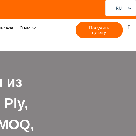
RU
EN
Получить
FR
а заказ
О нас
цитату
DE
PT
ES
JA
 из
KO
Ply,
 MOQ,