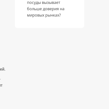
посуды вызывает
больше доверия на
мировых рынках?
ей.
т
ит