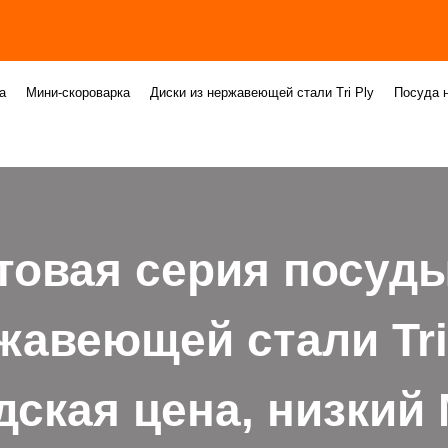
а
Мини-скороварка
Диски из нержавеющей стали Tri Ply
Посуда н
товая серия посуды
жавеющей стали Tri 
дская цена, низкий