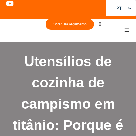
PT
EN
Obter um orçamento
FR
DE
ES
Utensílios de
RU
JA
cozinha de
KO
campismo em
titânio: Porque é