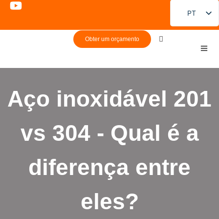
PT
EN
Obter um orçamento
FR
DE
ES
Aço inoxidável 201
RU
JA
vs 304 - Qual é a
KO
diferença entre
eles?