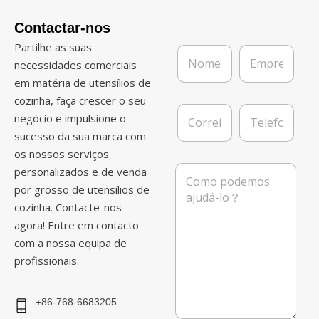
Contactar-nos
Partilhe as suas
N
E
o
m
necessidades comerciais
m
p
em matéria de utensílios de
e
r
cozinha, faça crescer o seu
*
e
C
T
s
negócio e impulsione o
o
e
a
sucesso da sua marca com
r
l
r
e
os nossos serviços
e
f
M
personalizados e de venda
i
o
e
por grosso de utensílios de
o
n
n
e
e
cozinha. Contacte-nos
s
l
a
agora! Entre em contacto
e
g
com a nossa equipa de
t
e
r
profissionais.
m
ó
n
i
+86-768-6683205
c