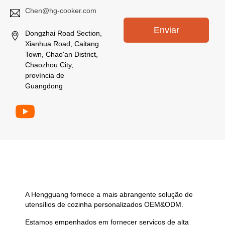
o
Chen@hg-cooker.com
*
Enviar
Dongzhai Road Section,
Xianhua Road, Caitang
Town, Chao'an District,
Chaozhou City,
província de
Guangdong
A Hengguang fornece a mais abrangente solução de
utensílios de cozinha personalizados OEM&ODM.
Estamos empenhados em fornecer serviços de alta