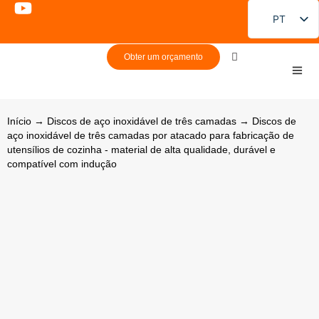
PT
EN
Obter um orçamento
FR
DE
ES
Início
→
Discos de aço inoxidável de três camadas
→ Discos de
aço inoxidável de três camadas por atacado para fabricação de
RU
utensílios de cozinha - material de alta qualidade, durável e
JA
compatível com indução
KO