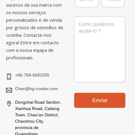
a
sucesso da sua marca com
r
l
r
e
os nossos serviços
e
f
M
personalizados e de venda
i
o
e
por grosso de utensílios de
o
n
n
e
e
cozinha. Contacte-nos
s
l
a
agora! Entre em contacto
e
g
com a nossa equipa de
t
e
r
profissionais.
m
ó
n
i
+86-768-6683205
c
o
Chen@hg-cooker.com
*
Enviar
Dongzhai Road Section,
Xianhua Road, Caitang
Town, Chao'an District,
Chaozhou City,
província de
Guangdong