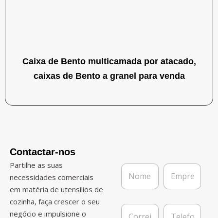
Caixa de Bento multicamada por atacado,
caixas de Bento a granel para venda
Contactar-nos
Partilhe as suas
N
E
o
m
necessidades comerciais
m
p
em matéria de utensílios de
e
r
cozinha, faça crescer o seu
*
e
C
T
s
negócio e impulsione o
o
e