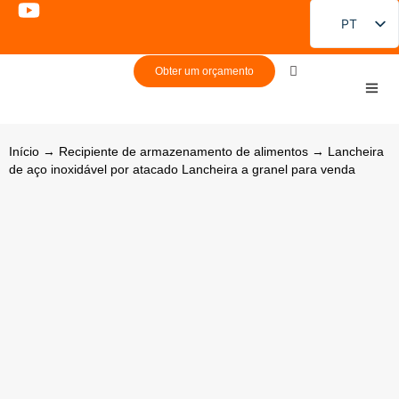
PT
EN
Obter um orçamento
FR
DE
ES
Início
→
Recipiente de armazenamento de alimentos
→ Lancheira
de aço inoxidável por atacado Lancheira a granel para venda
RU
JA
KO