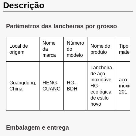
Descrição
Parâmetros das lancheiras por grosso
Nome
Número
Local de
Nome do
Tipo de
da
do
origem
produto
materia
marca
modelo
Lancheira
de aço
inoxidável
aço
Guangdong,
HENG-
HG-
HG
inoxidá
China
GUANG
BDH
ecológica
201
de estilo
novo
Embalagem e entrega