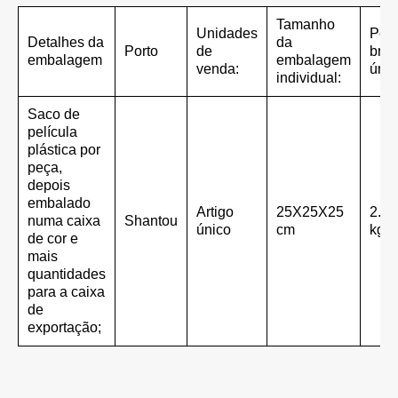
Tamanho
Unidades
Pes
Detalhes da
da
Porto
de
brut
embalagem
embalagem
venda:
únic
individual:
Saco de
película
plástica por
peça,
depois
embalado
Artigo
25X25X25
2.00
numa caixa
Shantou
único
cm
kg
de cor e
mais
quantidades
para a caixa
de
exportação;