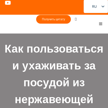
RU
EN
Получить цитату
FR
DE
PT
Как пользоваться
ES
JA
и ухаживать за
KO
посудой из
нержавеющей