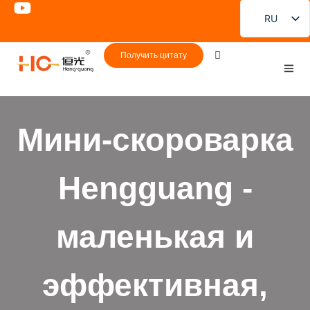
RU
EN
Получить цитату
FR
DE
PT
Мини-скороварка
ES
JA
Hengguang -
KO
маленькая и
эффективная,