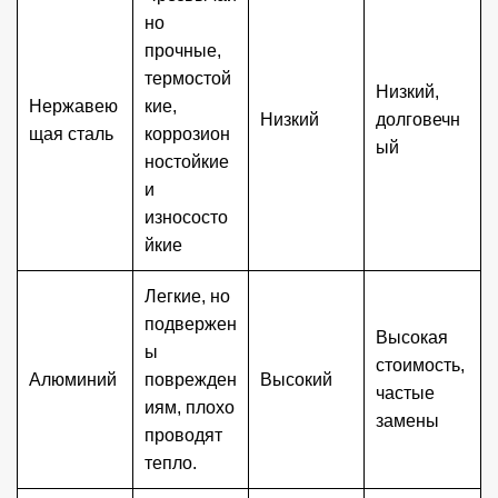
но
прочные,
термостой
Низкий,
Нержавею
кие,
Низкий
долговечн
щая сталь
коррозион
ый
ностойкие
и
износосто
йкие
Легкие, но
подвержен
Высокая
ы
стоимость,
Алюминий
поврежден
Высокий
частые
иям, плохо
замены
проводят
тепло.