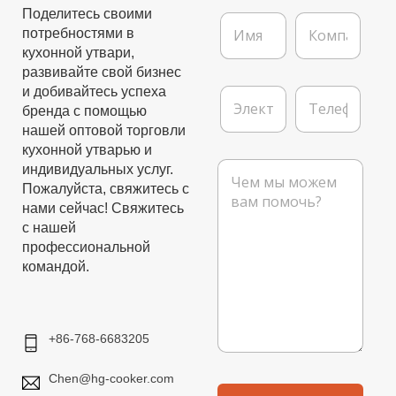
Поделитесь своими
И
К
потребностями в
м
о
я
м
кухонной утвари,
*
п
развивайте свой бизнес
а
Э
Т
и добивайтесь успеха
н
л
е
бренда с помощью
и
е
л
нашей оптовой торговли
я
к
е
кухонной утварью и
т
ф
С
индивидуальных услуг.
р
о
о
Пожалуйста, свяжитесь с
о
н
о
нами сейчас! Свяжитесь
н
б
н
с нашей
щ
а
профессиональной
е
я
н
командой.
п
и
о
е
ч
т
+86-768-6683205
а
*
Chen@hg-cooker.com