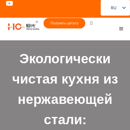
RU
EN
Получить цитату
FR
DE
PT
Экологически
ES
JA
чистая кухня из
KO
нержавеющей
стали: