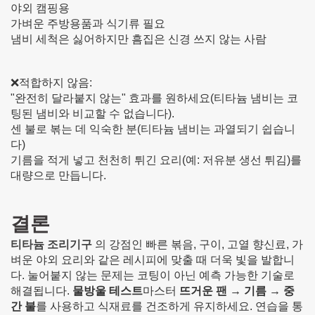
야외 캠핑용
가벼운 주방용품과 식기류 필요
냄비 세척은 싫어하지만 흠집은 신경 쓰지 않는 사람
❌적합하지 않음:
"완전히 달라붙지 않는" 효과를 원하세요(티타늄 냄비는 코
팅된 냄비와 비교할 수 없습니다).
센 불로 볶는 데 익숙한 분(티타늄 냄비는 과열되기 쉽습니
다)
기름을 적게 넣고 천천히 튀긴 요리(예: 저유분 생선 튀김)를
대량으로 만듭니다.
결론
티타늄 조리기구
의 강점인 빠른 볶음, 구이, 고열 향신료, 가
벼운 야외 요리와 같은 레시피에 맞출 때 더욱 빛을 발합니
다. 눌어붙지 않는 문제는 코팅이 아닌 예측 가능한 기술로
해결됩니다.
물방울 테스트
마스터
뜨거운 팬 → 기름 → 중
간 불
를 사용하고 식재료를 건조하게 유지하세요. 연습을 통