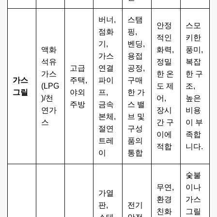
버너,
스탬
안정
스모
점화
핑,
적인
키한
기,
벤딩,
액화
화력,
풍미,
가스
용접
석유
정밀
복잡
고급
연결
공정,
가스
한 온
한 구
가스
주택,
파이
구매
(LPG
도 제
조,
그릴
야외
프,
한 가
)/천
어,
높은
주방
금속
스 밸
연가
장시
비용
본체,
브 및
스
간 구
이 부
절연
구성
이에
족합
트레
품의
적합
니다.
이
통합
숯불
무연,
이나
가열
환경
가스
판,
전기
친화
그릴