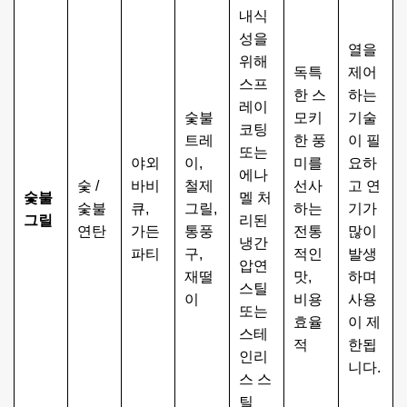
내식
성을
열을
위해
독특
제어
스프
한 스
하는
레이
숯불
모키
기술
코팅
트레
한 풍
이 필
또는
야외
이,
미를
요하
에나
숯 /
바비
철제
선사
고 연
숯불
멜 처
숯불
큐,
그릴,
하는
기가
그릴
리된
연탄
가든
통풍
전통
많이
냉간
파티
구,
적인
발생
압연
재떨
맛,
하며
스틸
이
비용
사용
또는
효율
이 제
스테
적
한됩
인리
니다.
스 스
틸