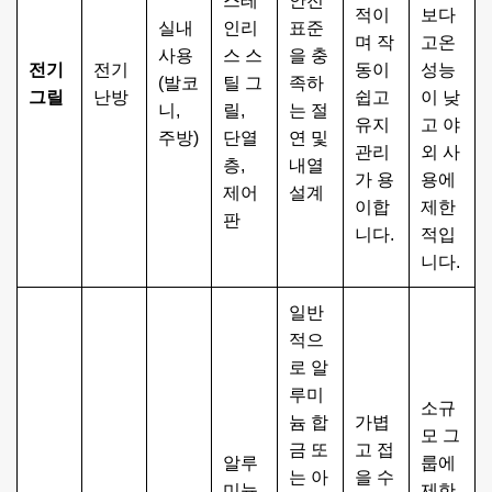
스테
안전
적이
보다
실내
인리
표준
며 작
고온
사용
스 스
을 충
전기
전기
동이
성능
(발코
틸 그
족하
그릴
난방
쉽고
이 낮
니,
릴,
는 절
유지
고 야
주방)
단열
연 및
관리
외 사
층,
내열
가 용
용에
제어
설계
이합
제한
판
니다.
적입
니다.
일반
적으
로 알
루미
소규
늄 합
가볍
모 그
금 또
고 접
알루
룹에
는 아
을 수
미늄
제한