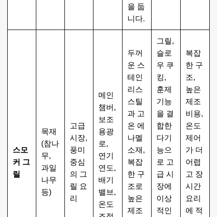
을 둡
니다.
그릴,
두꺼
슬로
복잡
운 스
우 쿠
한 구
테인
킹,
조,
리스
훈제
높은
메인
스틸
기능
제조
챔버,
과 고
을 결
비용,
보조
고급
온 에
합한
온도
목재
용광
시장,
나멜
다기
제어
(참나
로,
스모
풍미
소재,
능으
가 더
무,
연기
커 그
중심
복잡
로 고
어렵
과일
연도,
릴
의 그
한 구
급 시
고 장
나무
배기
릴 요
조로
장에
시간
등)
밸브,
리
높은
이상
요리
온도
제조
적인
에 적
조절