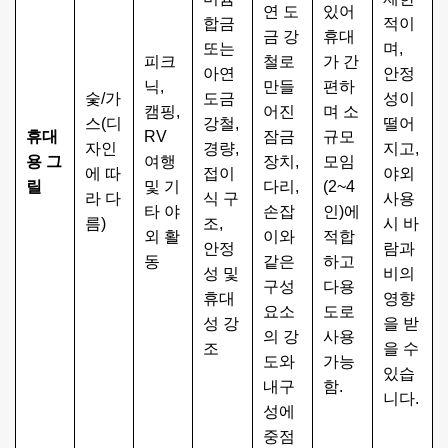
연 도
있어
합금
적이
금 강
휴대
또는
며,
피크
철로
가 간
아연
안정
닉,
만들
편하
숯/가
도금
성이
캠핑,
어진
며 소
스(디
강철,
떨어
휴대
RV
잠금
규모
자인
경량,
지고,
용 그
여행
장치,
모임
에 따
접이
야외
릴
및 기
다리,
(2~4
라 다
식 구
사용
타 야
손잡
인)에
름)
조,
시 바
외 활
이와
적합
안정
람과
동
같은
하고
성 및
비의
구성
다용
휴대
영향
요소
도로
성 강
을 받
의 강
사용
조
을 수
도와
가능
있습
내구
함.
니다.
성에
중점