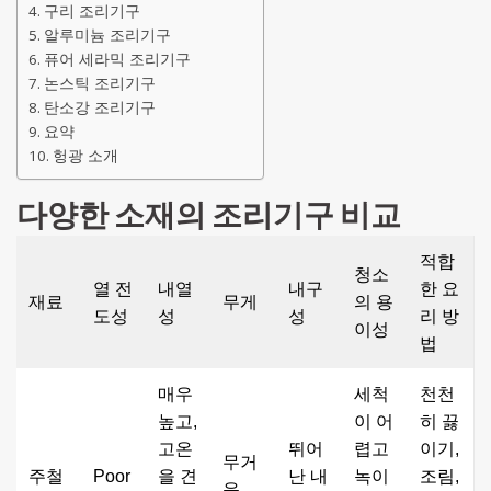
구리 조리기구
알루미늄 조리기구
퓨어 세라믹 조리기구
논스틱 조리기구
탄소강 조리기구
요약
헝광 소개
다양한 소재의 조리기구 비교
적합
청소
열 전
내열
내구
한 요
재료
무게
의 용
도성
성
성
리 방
이성
법
매우
세척
천천
높고,
이 어
히 끓
고온
뛰어
렵고
이기,
무거
주철
Poor
을 견
난 내
녹이
조림,
운