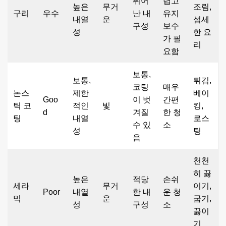
뛰어
렵고
높은
무거
조림,
구리
우수
난 내
유지
내열
운
섬세
구성
보수
성
한 요
가 필
리
요함
보통,
보통,
튀김,
코팅
매우
논스
제한
베이
Goo
이 벗
간편
틱 코
적인
빛
킹,
d
겨질
한 청
팅
내열
로스
수 있
소
성
팅
음
천천
히 끓
높은
적당
손쉬
세라
무거
이기,
Poor
내열
한 내
운 청
믹
운
굽기,
성
구성
소
끓이
기