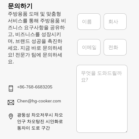
문의하기
주방용품 도매 및 맞춤형
이
회
서비스를 통해 주방용품 비
름
사
*
즈니스 요구사항을 공유하
고, 비즈니스를 성장시키
이
전
며, 브랜드 성공을 촉진하
메
화
세요. 지금 바로 문의하세
일
요! 전문가 팀에 문의하세
*
요.
메
시
지
+86-768-6683205
Chen@hg-cooker.com
광둥성 차오저우시 차오
안구 차오탕진 시안화로
동자이 도로 구간