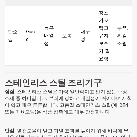
청소
가 어
높은
렵고
볶음,
탄소
Goo
내구
내열
보통
유지
튀김,
강
d
성
성
보수
조림
가 필
요함
스테인리스 스틸 조리기구
장점:
스테인리스 스틸은 가장 일반적이고 인기 있는 주방
소재 중 하나입니다. 부식에 강하고 내열성이 뛰어나며 세척
이 쉽고 매우 튼튼합니다. 고품질 스테인리스 스틸(예: 304
또는 316 모델)은 식품 접촉에도 매우 안전합니다.
단점:
열전도율이 낮고 가열 효과를 높이기 위해 바닥에 무