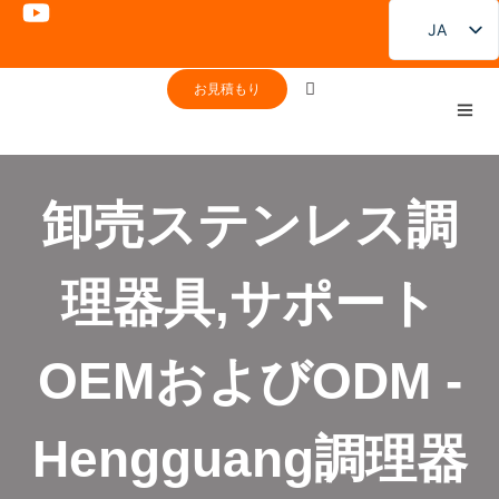
JA
EN
お見積もり
FR
DE
PT
卸売ステンレス調
ES
RU
理器具,サポート
KO
OEMおよびODM -
Hengguang調理器