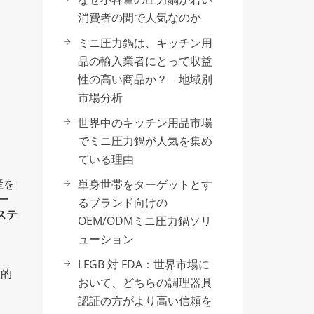
消費者の間で人気なのか
ミニ圧力鍋は、キッチン用
品の輸入業者にとって収益
性の高い商品か？ 地域別
市場分析
世界中のキッチン用品市場
でミニ圧力鍋が人気を集め
ている理由
単身世帯をターゲットとす
産を
リー
るブランド向けの
ステ
OEM/ODMミニ圧力鍋ソリ
ューション
LFGB 対 FDA：世界市場に
用的
おいて、どちらの調理器具
認証の方がより高い信頼を