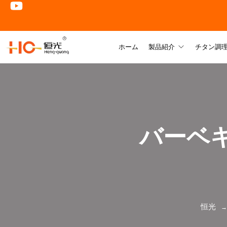
ホーム
製品紹介
チタン調
バーベ
恒光