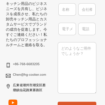
キッチン用品のビジネス
名
会
ニーズを共有し、ビジネ
称
社
*
概
スを成長させ、私たちの
要
卸売キッチン用品とカス
電
電
タムサービスでブランド
子
話
の成功を促進します。今
メ
すぐご連絡ください！私
ー
たちのプロフェッショナ
ル
メ
ルチームと連絡を取る。
*
ッ
セ
ー
ジ
+86-768-6683205
Chen@hg-cooker.com
広東省潮州市潮安区蔡
塘鎮仙花路東寨路区