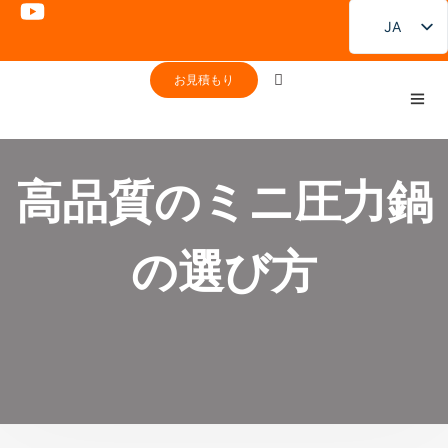
JA
EN
お見積もり
FR
DE
PT
高品質のミニ圧力鍋
ES
RU
の選び方
KO