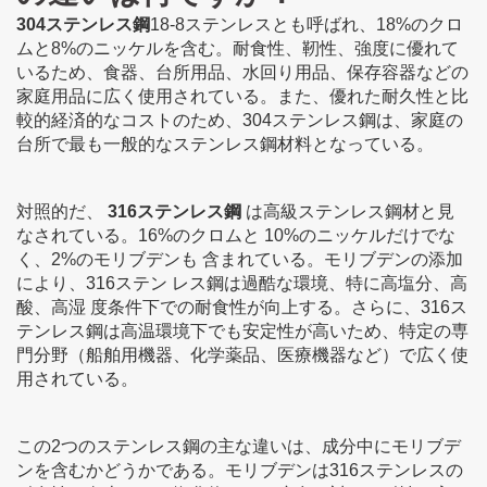
304ステンレス鋼
18-8ステンレスとも呼ばれ、18%のクロ
ムと8%のニッケルを含む。耐食性、靭性、強度に優れて
いるため、食器、台所用品、水回り用品、保存容器などの
家庭用品に広く使用されている。また、優れた耐久性と比
較的経済的なコストのため、304ステンレス鋼は、家庭の
台所で最も一般的なステンレス鋼材料となっている。
対照的だ、
316ステンレス鋼
は高級ステンレス鋼材と見
なされている。16%のクロムと 10%のニッケルだけでな
く、2%のモリブデンも 含まれている。モリブデンの添加
により、316ステン レス鋼は過酷な環境、特に高塩分、高
酸、高湿 度条件下での耐食性が向上する。さらに、316ス
テンレス鋼は高温環境下でも安定性が高いため、特定の専
門分野（船舶用機器、化学薬品、医療機器など）で広く使
用されている。
この2つのステンレス鋼の主な違いは、成分中にモリブデ
ンを含むかどうかである。モリブデンは316ステンレスの