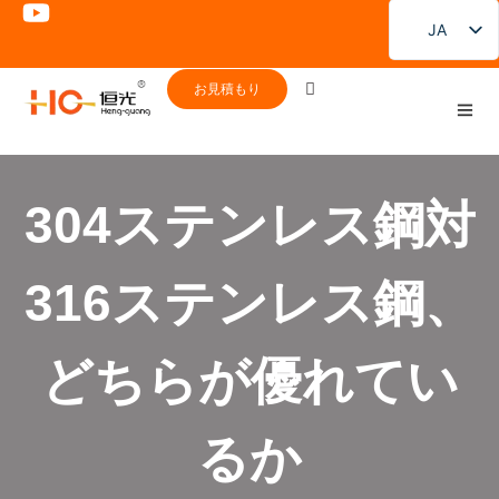
JA
EN
お見積もり
FR
DE
PT
304ステンレス鋼対
ES
RU
316ステンレス鋼、
KO
どちらが優れてい
るか