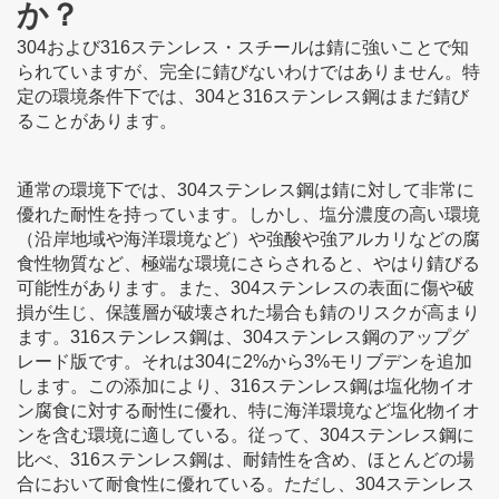
か？
304および316ステンレス・スチールは錆に強いことで知
られていますが、完全に錆びないわけではありません。特
定の環境条件下では、304と316ステンレス鋼はまだ錆び
ることがあります。
通常の環境下では、304ステンレス鋼は錆に対して非常に
優れた耐性を持っています。しかし、塩分濃度の高い環境
（沿岸地域や海洋環境など）や強酸や強アルカリなどの腐
食性物質など、極端な環境にさらされると、やはり錆びる
可能性があります。また、304ステンレスの表面に傷や破
損が生じ、保護層が破壊された場合も錆のリスクが高まり
ます。316ステンレス鋼は、304ステンレス鋼のアップグ
レード版です。それは304に2%から3%モリブデンを追加
します。この添加により、316ステンレス鋼は塩化物イオ
ン腐食に対する耐性に優れ、特に海洋環境など塩化物イオ
ンを含む環境に適している。従って、304ステンレス鋼に
比べ、316ステンレス鋼は、耐錆性を含め、ほとんどの場
合において耐食性に優れている。ただし、304ステンレス