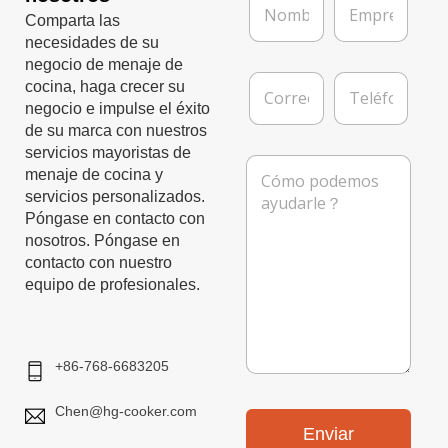
o
m
Comparta las
m
p
necesidades de su
b
r
negocio de menaje de
r
e
C
T
cocina, haga crecer su
e
s
o
e
negocio e impulse el éxito
*
a
r
l
de su marca con nuestros
r
é
servicios mayoristas de
e
f
M
o
o
menaje de cocina y
e
e
n
servicios personalizados.
n
l
o
s
Póngase en contacto con
e
a
nosotros. Póngase en
c
j
contacto con nuestro
t
e
equipo de profesionales.
r
ó
n
i
c
+86-768-6683205
o
*
Chen@hg-cooker.com
Enviar