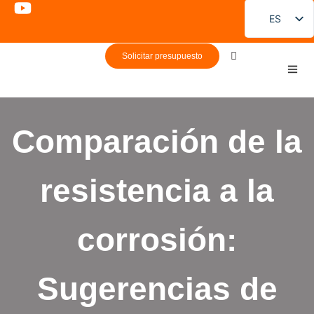
ES
EN
Solicitar presupuesto
FR
DE
PT
Comparación de la
RU
JA
resistencia a la
KO
corrosión:
Sugerencias de