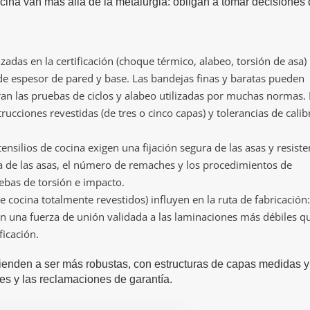
ocina van más allá de la metalurgia: obligan a tomar decisiones
zadas en la certificación (choque térmico, alabeo, torsión de asa)
e espesor de pared y base. Las bandejas finas y baratas pueden
ran las pruebas de ciclos y alabeo utilizadas por muchas normas.
ucciones revestidas (de tres o cinco capas) y tolerancias de calib
nsilios de cocina exigen una fijación segura de las asas y resiste
ía de las asas, el número de remaches y los procedimientos de
ebas de torsión e impacto.
e cocina totalmente revestidos) influyen en la ruta de fabricación:
con una fuerza de unión validada a las laminaciones más débiles q
ficación.
 tienden a ser más robustas, con estructuras de capas medidas y
s y las reclamaciones de garantía.