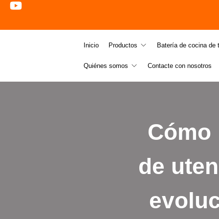
Inicio
Productos
Batería de cocina de t
Quiénes somos
Contacte con nosotros
Cómo l
de uten
evoluc