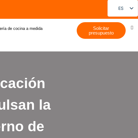
ES
EN
Solicitar
FR
ería de cocina a medida
presupuesto
DE
PT
RU
JA
icación
KO
ulsan la
erno de