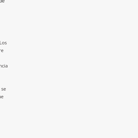
 de
 Los
re
ncia
 se
ue