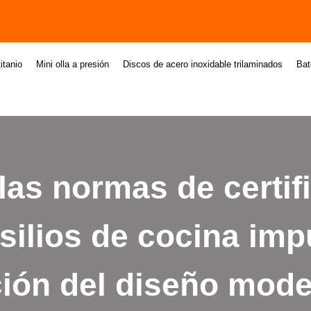
itanio
Mini olla a presión
Discos de acero inoxidable trilaminados
Bat
as normas de certif
silios de cocina imp
ión del diseño mod