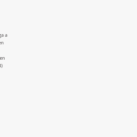
ga a
en
 en
B)