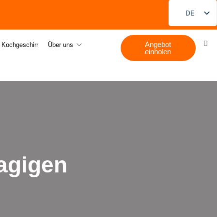
DE
EN
Angebot
FR
s Kochgeschirr
Über uns
einholen
PT
ES
RU
JA
KO
lagigen