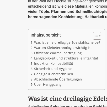
In der Welt des Hochleistungs-Kochgeschirrs is
entscheidend ist, wie diese Materialien kombi
vieler Töpfe, Pfannen und Schnellkochtöpfe 
hervorragenden Kochleistung, Haltbarkeit u
Inhaltsübersicht
Was ist eine dreilagige Edelstahlscheibe?
Warum Klebetechnologie wichtig ist
Effiziente Wärmeübertragung
Langlebigkeit und strukturelle Integrität
Induktion Kompatibilität
Sicherheit und Hygiene
Gängige Klebetechniken
Abschließende Überlegungen
Über Hengguang
Was ist eine dreilagige Ede
A
dreilagige Scheibe aus rostfreiem Stahl
be