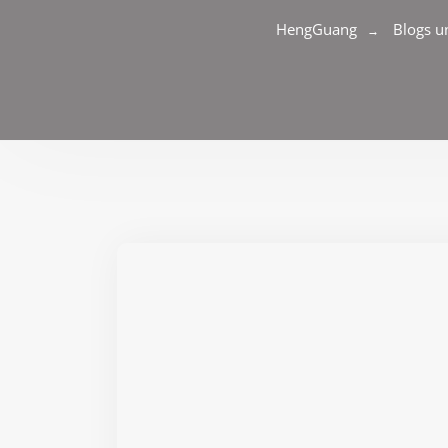
HengGuang
Blogs u