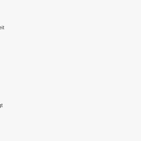
it
gt