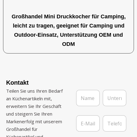
Großhandel Mini Druckkocher für Camping,
leicht zu tragen, geeignet für Camping und
Outdoor-Einsatz, Unterstützung OEM und
ODM
Kontakt
Teilen Sie uns Ihren Bedarf
N
U
a
n
an Küchenartikeln mit,
m
t
erweitern Sie Ihr Geschäft
e
e
und steigern Sie Ihren
*
r
E
T
n
Markenerfolg mit unserem
-
e
e
Großhandel für
M
l
h
a
e
Küchenartikel und