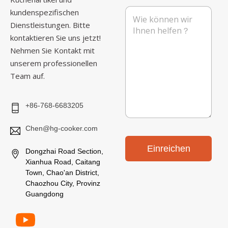
m
i
f
N
kundenspezifischen
e
l
o
a
n
Dienstleistungen. Bitte
*
n
c
kontaktieren Sie uns jetzt!
h
r
Nehmen Sie Kontakt mit
i
unserem professionellen
c
Team auf.
h
t
+86-768-6683205
Chen@hg-cooker.com
Einreichen
Dongzhai Road Section,
Xianhua Road, Caitang
Town, Chao'an District,
Chaozhou City, Provinz
Guangdong