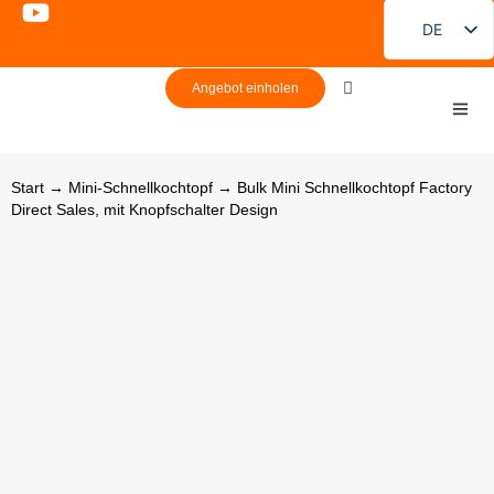
DE
EN
Angebot einholen
FR
PT
ES
Start
→
Mini-Schnellkochtopf
→ Bulk Mini Schnellkochtopf Factory
Direct Sales, mit Knopfschalter Design
RU
JA
KO