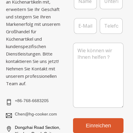
a
n
an Küchenartikeln mit,
m
t
erweitern Sie Ihr Geschäft
e
e
und steigern Sie Ihren
*
r
E
T
n
Markenerfolg mit unserem
-
e
e
Großhandel für
M
l
h
a
e
Küchenartikel und
m
i
f
N
kundenspezifischen
e
l
o
a
n
Dienstleistungen. Bitte
*
n
c
kontaktieren Sie uns jetzt!
h
r
Nehmen Sie Kontakt mit
i
unserem professionellen
c
Team auf.
h
t
+86-768-6683205
Chen@hg-cooker.com
Einreichen
Dongzhai Road Section,