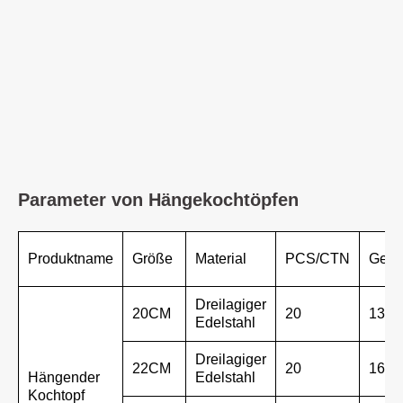
Parameter von Hängekochtöpfen
Produktname
Größe
Material
PCS/CTN
Gewi
Dreilagiger
20CM
20
13,5 
Edelstahl
Dreilagiger
22CM
20
16.2
Hängender
Edelstahl
Kochtopf