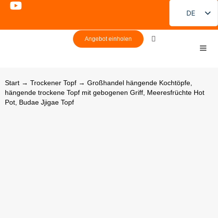
DE
EN
Angebot einholen
FR
PT
ES
Start
→
Trockener Topf
→ Großhandel hängende Kochtöpfe,
hängende trockene Topf mit gebogenen Griff, Meeresfrüchte Hot
RU
Pot, Budae Jjigae Topf
JA
KO