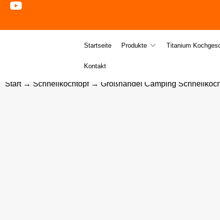
Startseite
Produkte
Titanium Kochgesc
Kontakt
Start
→
Schnellkochtopf
→ Großhandel Camping Schnellkocht