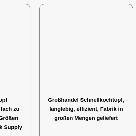
opf
Großhandel Schnellkochtopf,
nfach zu
langlebig, effizient, Fabrik in
 Größen
großen Mengen geliefert
lk Supply