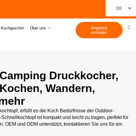
DE
EN
Angebot
FR
s Kochgeschirr
Über uns
einholen
PT
ES
RU
JA
 Camping Druckkocher,
KO
-Kochen, Wandern,
 mehr
htopf, erfüllt es die Koch Bedürfnisse der Outdoor-
chnellkochtopf ist kompakt und leicht zu tragen, perfekt für
 OEM und ODM unterstützt, kontaktieren Sie uns für ein