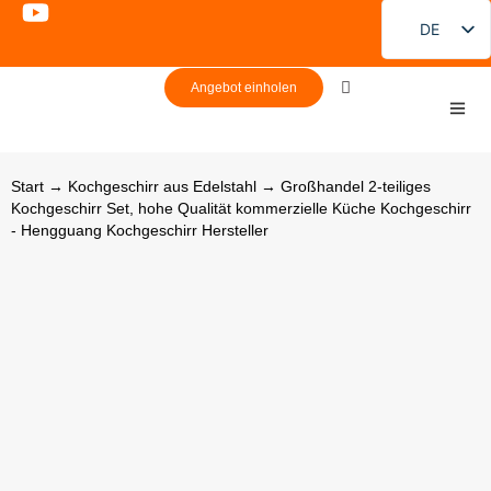
DE
EN
Angebot einholen
FR
PT
ES
Start
→
Kochgeschirr aus Edelstahl
→ Großhandel 2-teiliges
Kochgeschirr Set, hohe Qualität kommerzielle Küche Kochgeschirr
RU
- Hengguang Kochgeschirr Hersteller
JA
KO