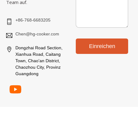
Team auf.
h
t
+86-768-6683205
Chen@hg-cooker.com
Einreichen
Dongzhai Road Section,
Xianhua Road, Caitang
Town, Chao'an District,
Chaozhou City, Provinz
Guangdong