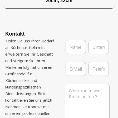
20cm, 22cm
Kontakt
Teilen Sie uns Ihren Bedarf
N
U
a
n
an Küchenartikeln mit,
m
t
erweitern Sie Ihr Geschäft
e
e
und steigern Sie Ihren
*
r
E
T
n
Markenerfolg mit unserem
-
e
e
Großhandel für
M
l
h
a
e
Küchenartikel und
m
i
f
N
kundenspezifischen
e
l
o
a
n
Dienstleistungen. Bitte
*
n
c
kontaktieren Sie uns jetzt!
h
r
Nehmen Sie Kontakt mit
i
unserem professionellen
c