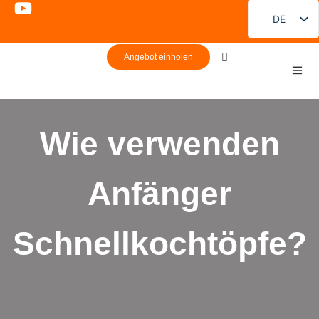
DE
EN
Angebot einholen
FR
PT
ES
Wie verwenden
RU
JA
Anfänger
KO
Schnellkochtöpfe?