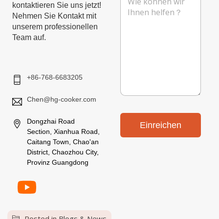
a
n
kontaktieren Sie uns jetzt!
*
n
c
Nehmen Sie Kontakt mit
h
unserem professionellen
r
Team auf.
i
c
h
t
+86-768-6683205
Chen@hg-cooker.com
Dongzhai Road
Einreichen
Section, Xianhua Road,
Caitang Town, Chao'an
District, Chaozhou City,
Provinz Guangdong
Posted in
Blogs & News