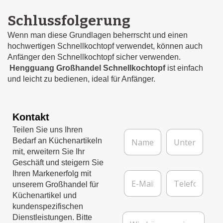
Schlussfolgerung
Wenn man diese Grundlagen beherrscht und einen
hochwertigen Schnellkochtopf verwendet, können auch
Anfänger den Schnellkochtopf sicher verwenden.
Hengguang Großhandel Schnellkochtopf
ist einfach
und leicht zu bedienen, ideal für Anfänger.
Kontakt
Teilen Sie uns Ihren
N
U
Bedarf an Küchenartikeln
a
n
m
t
mit, erweitern Sie Ihr
e
e
Geschäft und steigern Sie
*
r
E
T
Ihren Markenerfolg mit
n
-
e
unserem Großhandel für
e
M
l
Küchenartikel und
h
a
e
kundenspezifischen
m
i
f
N
e
Dienstleistungen. Bitte
l
o