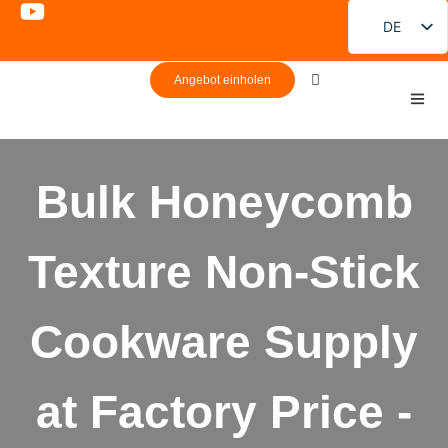
DE
EN
Angebot einholen
FR
PT
ES
Bulk Honeycomb
RU
JA
Texture Non-Stick
KO
Cookware Supply
at Factory Price -