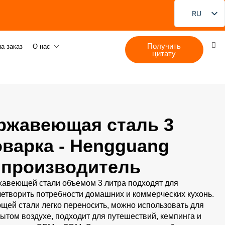
RU
EN
Получить
FR
а заказ
О нас
цитату
DE
PT
ES
JA
ржавеющая сталь 3
KO
оварка - Hengguang
 производитель
жавеющей стали объемом 3 литра подходят для
летворить потребности домашних и коммерческих кухонь.
щей стали легко переносить, можно использовать для
ытом воздухе, подходит для путешествий, кемпинга и