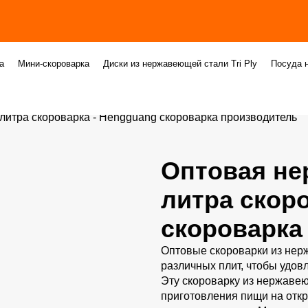
а
Мини-скороварка
Диски из нержавеющей стали Tri Ply
Посуда н
итра скороварка - Hengguang скороварка производитель
Оптовая не
литра скор
скороварка
Оптовые скороварки из нер
различных плит, чтобы удов
Эту скороварку из нержавею
приготовления пищи на откр