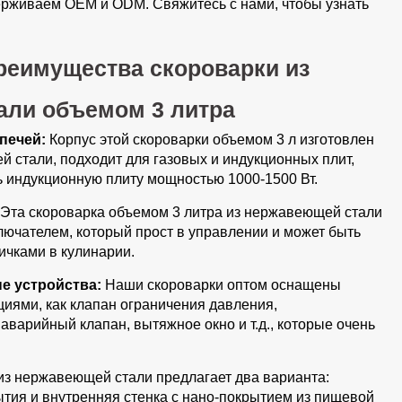
ерживаем OEM и ODM. Свяжитесь с нами, чтобы узнать
реимущества скороварки из
али объемом 3 литра
печей:
Корпус этой скороварки объемом 3 л изготовлен
 стали, подходит для газовых и индукционных плит,
ь индукционную плиту мощностью 1000-1500 Вт.
Эта скороварка объемом 3 литра из нержавеющей стали
ючателем, который прост в управлении и может быть
ичками в кулинарии.
е устройства:
Наши скороварки оптом оснащены
иями, как клапан ограничения давления,
аварийный клапан, вытяжное окно и т.д., которые очень
.
из нержавеющей стали предлагает два варианта:
ытия и внутренняя стенка с нано-покрытием из пищевой