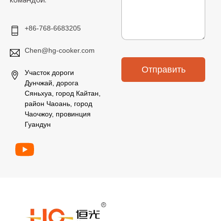
и
о
е
ч
т
+86-768-6683205
а
*
Chen@hg-cooker.com
Отправить
Участок дороги
Дунчжай, дорога
Сяньхуа, город Кайтан,
район Чаоань, город
Чаочжоу, провинция
Гуандун