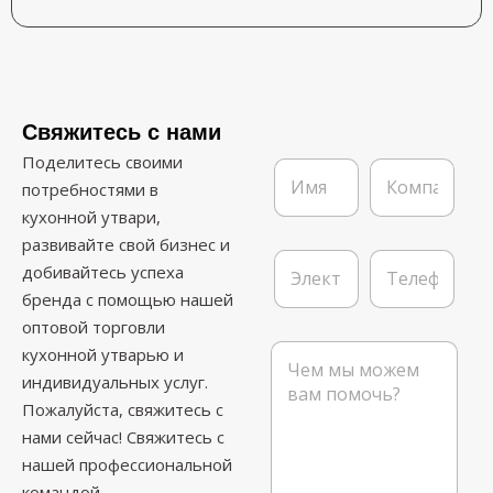
Свяжитесь с нами
Поделитесь своими
И
К
м
о
потребностями в
я
м
кухонной утвари,
*
п
развивайте свой бизнес и
а
Э
Т
н
добивайтесь успеха
л
е
и
бренда с помощью нашей
е
л
я
к
е
оптовой торговли
т
ф
С
кухонной утварью и
р
о
о
индивидуальных услуг.
о
н
о
н
Пожалуйста, свяжитесь с
б
н
щ
нами сейчас! Свяжитесь с
а
е
нашей профессиональной
я
н
п
командой.