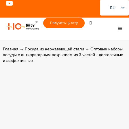
RU
EN
Получить цитату
FR
DE
PT
Главная
→
Посуда из нержавеющей стали
→ Оптовые наборы
посуды с антипригарным покрытием из 3 частей - долговечные
ES
и эффективные
JA
KO