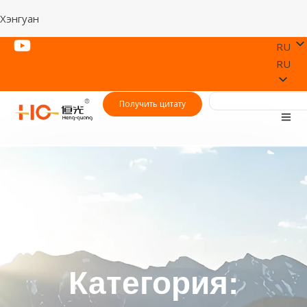
Хэнгуан
RU
RU
Получить цитату
Категория: