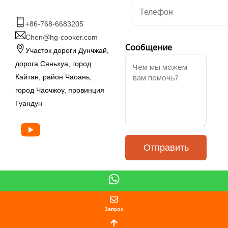
+86-768-6683205
Chen@hg-cooker.com
Сообщение
Участок дороги Дунчжай,
дорога Сяньхуа, город
Кайтан, район Чаоань,
город Чаочжоу, провинция
Гуандун
Отправить
Запрос