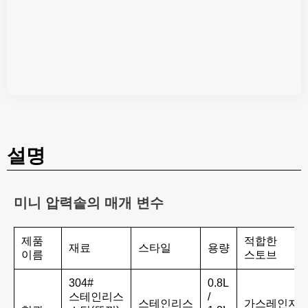
설명
미니 압력솥의 매개 변수
제품
적합한
재료
스타일
용량
이름
스토브
304#
0.8L
스테인리스
/
스테인리스
가스레인지