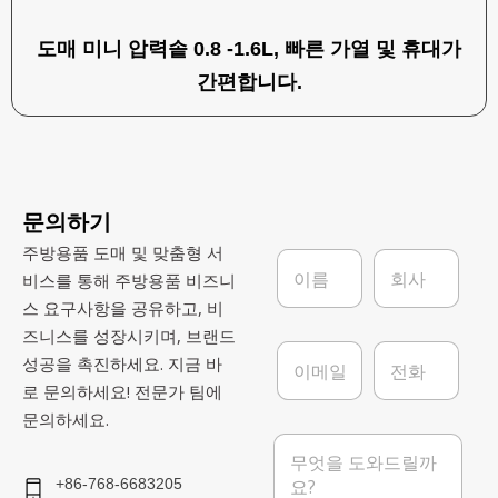
도매 미니 압력솥 0.8 -1.6L, 빠른 가열 및 휴대가
간편합니다.
문의하기
주방용품 도매 및 맞춤형 서
이
회
름
사
비스를 통해 주방용품 비즈니
*
스 요구사항을 공유하고, 비
즈니스를 성장시키며, 브랜드
이
전
성공을 촉진하세요. 지금 바
메
화
로 문의하세요! 전문가 팀에
일
*
문의하세요.
메
시
지
+86-768-6683205