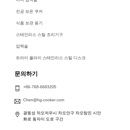
진공 보온 쿠커
식품 보관 용기
스테인리스 스틸 조리기구
압력솥
트라이 플라이 스테인리스 스틸 디스크
문의하기
+86-768-6683205
Chen@hg-cooker.com
광둥성 차오저우시 차오안구 차오탕진 시안
화로 동자이 도로 구간