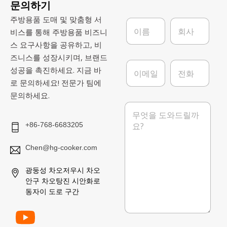
문의하기
주방용품 도매 및 맞춤형 서
이
회
름
사
비스를 통해 주방용품 비즈니
*
스 요구사항을 공유하고, 비
즈니스를 성장시키며, 브랜드
이
전
성공을 촉진하세요. 지금 바
메
화
로 문의하세요! 전문가 팀에
일
*
문의하세요.
메
시
지
+86-768-6683205
Chen@hg-cooker.com
광둥성 차오저우시 차오
안구 차오탕진 시안화로
동자이 도로 구간