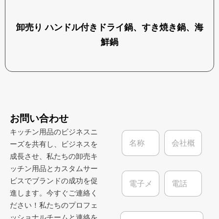
卸売り ハンドル付きドライ鍋、すき焼き鍋、海
鮮鍋
お問い合わせ
キッチン用品のビジネスニ
名
会
称
社
ーズを共有し、ビジネスを
*
概
成長させ、私たちの卸売キ
要
ッチン用品とカスタムサー
電
電
ビスでブランドの成功を促
子
話
進します。今すぐご連絡く
メ
ー
ださい！私たちのプロフェ
ル
メ
ッショナルチームと連絡を