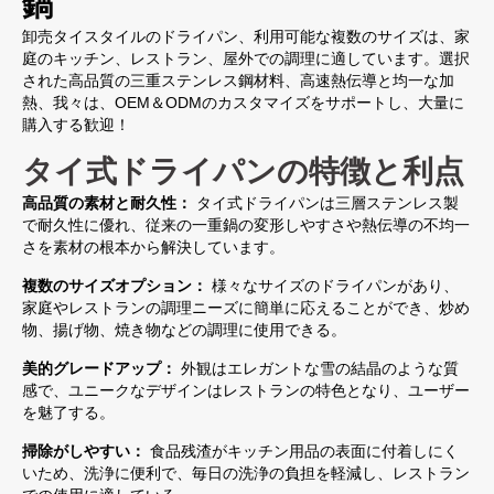
鍋
卸売タイスタイルのドライパン、利用可能な複数のサイズは、家
庭のキッチン、レストラン、屋外での調理に適しています。選択
された高品質の三重ステンレス鋼材料、高速熱伝導と均一な加
熱、我々は、OEM＆ODMのカスタマイズをサポートし、大量に
購入する歓迎！
タイ式ドライパンの特徴と利点
高品質の素材と耐久性：
タイ式ドライパンは三層ステンレス製
で耐久性に優れ、従来の一重鍋の変形しやすさや熱伝導の不均一
さを素材の根本から解決しています。
複数のサイズオプション：
様々なサイズのドライパンがあり、
家庭やレストランの調理ニーズに簡単に応えることができ、炒め
物、揚げ物、焼き物などの調理に使用できる。
美的グレードアップ：
外観はエレガントな雪の結晶のような質
感で、ユニークなデザインはレストランの特色となり、ユーザー
を魅了する。
掃除がしやすい：
食品残渣がキッチン用品の表面に付着しにく
いため、洗浄に便利で、毎日の洗浄の負担を軽減し、レストラン