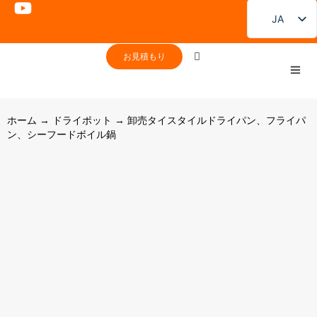
JA
EN
お見積もり
FR
DE
PT
ホーム
→
ドライポット
→ 卸売タイスタイルドライパン、フライパ
ン、シーフードボイル鍋
ES
RU
KO