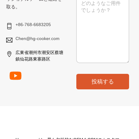
*
ッ
取る。
セ
ー
ジ
+86-768-6683205
Chen@hg-cooker.com
広東省潮州市潮安区蔡塘
鎮仙花路東寨路区
投稿する