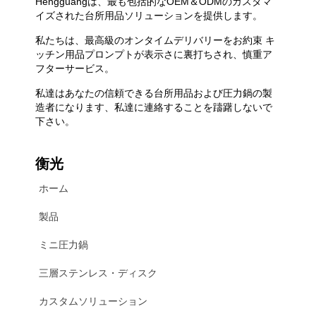
Hengguangは、最も包括的なOEM＆ODMのカスタマ
イズされた台所用品ソリューションを提供します。
私たちは、最高級のオンタイムデリバリーをお約束 キ
ッチン用品プロンプトが表示さに裏打ちされ、慎重ア
フターサービス。
私達はあなたの信頼できる台所用品および圧力鍋の製
造者になります、私達に連絡することを躊躇しないで
下さい。
衡光
ホーム
製品
ミニ圧力鍋
三層ステンレス・ディスク
カスタムソリューション