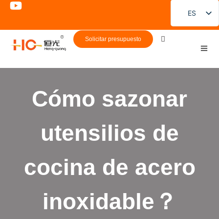
ES
EN
Solicitar presupuesto
FR
DE
PT
Cómo sazonar
RU
JA
utensilios de
KO
cocina de acero
inoxidable？